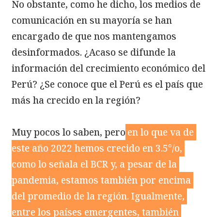
No obstante, como he dicho, los medios de 
comunicación en su mayoría se han 
encargado de que nos mantengamos 
desinformados. ¿Acaso se difunde la 
información del crecimiento económico del 
Perú? ¿Se conoce que el Perú es el país que 
más ha crecido en la región?

Muy pocos lo saben, pero
en lo que va de 
este año 2022 hemos crecido en 3.5°/o, 
como lo señala el BCR y, a pesar de la 
pandemia, estamos también por encima 
del promedio de la región. Igualmente, 
entre los países emergentes, también 